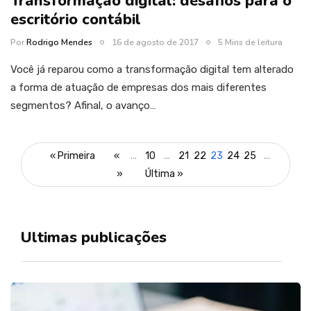
Transformação digital: desafios para o
escritório contábil
Por
Rodrigo Mendes
16 de agosto de 2017
5 Mins de leitura
Você já reparou como a transformação digital tem alterado
a forma de atuação de empresas dos mais diferentes
segmentos? Afinal, o avanço…
« Primeira
«
...
10
...
21
22
23
24
25
...
»
Última »
Ultimas publicações