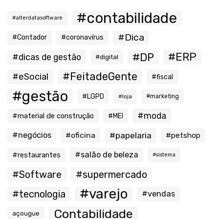
#contabilidade
#alterdatasoftware
#Dica
#Contador
#coronavírus
#ERP
#DP
#dicas de gestão
#digital
#FeitadeGente
#eSocial
#fiscal
#gestão
#LGPD
#loja
#marketing
#moda
#material de construção
#MEI
#negócios
#oficina
#papelaria
#petshop
#salão de beleza
#restaurantes
#sistema
#Software
#supermercado
#varejo
#tecnologia
#vendas
Contabilidade
açougue