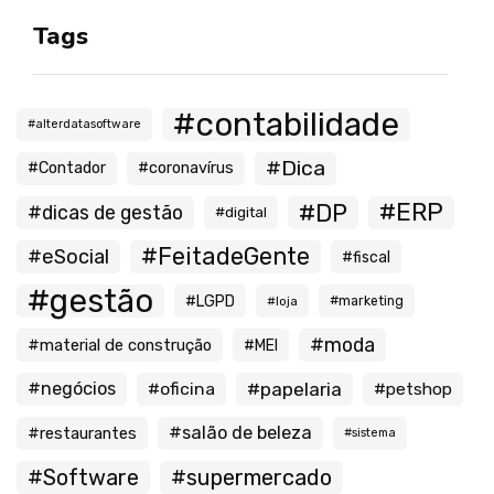
Tags
#contabilidade
#alterdatasoftware
#Dica
#Contador
#coronavírus
#ERP
#DP
#dicas de gestão
#digital
#FeitadeGente
#eSocial
#fiscal
#gestão
#LGPD
#loja
#marketing
#moda
#material de construção
#MEI
#negócios
#oficina
#papelaria
#petshop
#salão de beleza
#restaurantes
#sistema
#Software
#supermercado