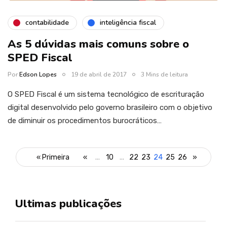
contabilidade
inteligência fiscal
As 5 dúvidas mais comuns sobre o
SPED Fiscal
Por
Edson Lopes
19 de abril de 2017
3 Mins de leitura
O SPED Fiscal é um sistema tecnológico de escrituração
digital desenvolvido pelo governo brasileiro com o objetivo
de diminuir os procedimentos burocráticos…
« Primeira
«
...
10
...
22
23
24
25
26
»
Ultimas publicações