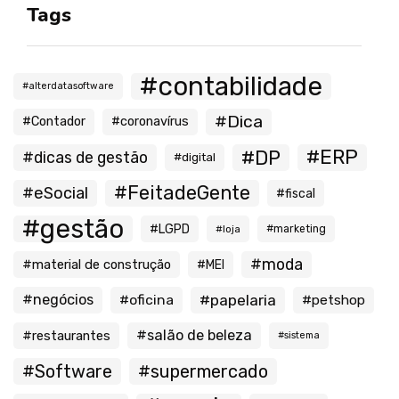
Tags
#contabilidade
#alterdatasoftware
#Dica
#Contador
#coronavírus
#ERP
#DP
#dicas de gestão
#digital
#FeitadeGente
#eSocial
#fiscal
#gestão
#LGPD
#loja
#marketing
#moda
#material de construção
#MEI
#negócios
#oficina
#papelaria
#petshop
#salão de beleza
#restaurantes
#sistema
#Software
#supermercado