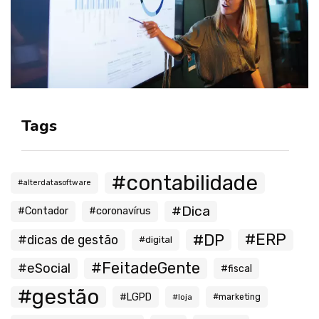
Tags
#contabilidade
#alterdatasoftware
#Dica
#Contador
#coronavírus
#ERP
#DP
#dicas de gestão
#digital
#FeitadeGente
#eSocial
#fiscal
#gestão
#LGPD
#loja
#marketing