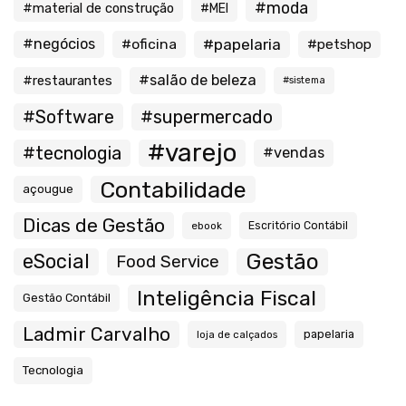
#moda
#material de construção
#MEI
#negócios
#oficina
#papelaria
#petshop
#salão de beleza
#restaurantes
#sistema
#Software
#supermercado
#varejo
#tecnologia
#vendas
Contabilidade
açougue
Dicas de Gestão
ebook
Escritório Contábil
Gestão
eSocial
Food Service
Inteligência Fiscal
Gestão Contábil
Ladmir Carvalho
papelaria
loja de calçados
Tecnologia