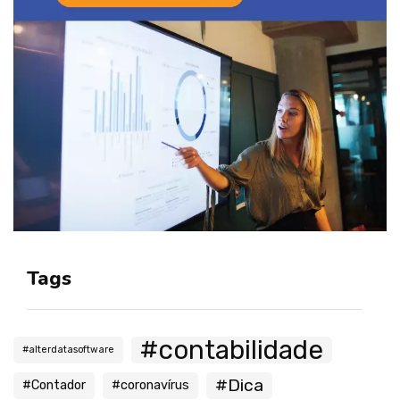
Tags
#contabilidade
#alterdatasoftware
#Dica
#Contador
#coronavírus