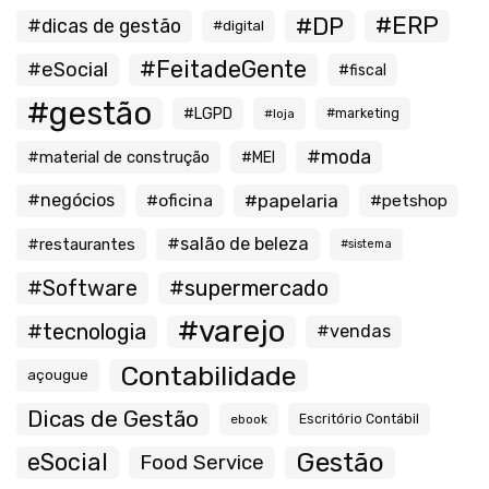
#ERP
#DP
#dicas de gestão
#digital
#FeitadeGente
#eSocial
#fiscal
#gestão
#LGPD
#loja
#marketing
#moda
#material de construção
#MEI
#negócios
#oficina
#papelaria
#petshop
#salão de beleza
#restaurantes
#sistema
#Software
#supermercado
#varejo
#tecnologia
#vendas
Contabilidade
açougue
Dicas de Gestão
ebook
Escritório Contábil
Gestão
eSocial
Food Service