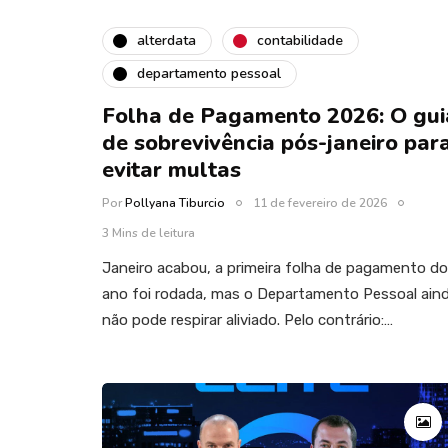
alterdata
contabilidade
departamento pessoal
Folha de Pagamento 2026: O gui
de sobrevivência pós-janeiro par
evitar multas
Por
Pollyana Tiburcio
11 de fevereiro de 2026
3 Mins de leitura
Janeiro acabou, a primeira folha de pagamento do
ano foi rodada, mas o Departamento Pessoal ain
não pode respirar aliviado. Pelo contrário:…