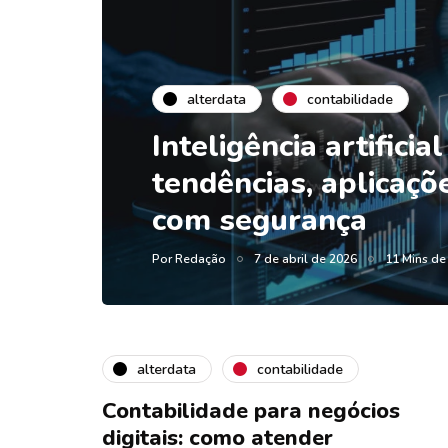
alterdata
contabilidade
Inteligência artificia
tendências, aplicaçõ
com segurança
Por
Redação
7 de abril de 2026
11 Mins de 
alterdata
contabilidade
Contabilidade para negócios
digitais: como atender