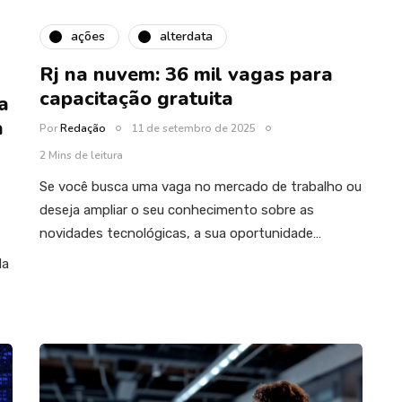
ações
alterdata
Rj na nuvem: 36 mil vagas para
capacitação gratuita
a
a
Por
Redação
11 de setembro de 2025
2 Mins de leitura
Se você busca uma vaga no mercado de trabalho ou
deseja ampliar o seu conhecimento sobre as
novidades tecnológicas, a sua oportunidade…
da