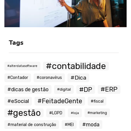
Tags
#contabilidade
#alterdatasoftware
#Dica
#Contador
#coronavírus
#ERP
#DP
#dicas de gestão
#digital
#FeitadeGente
#eSocial
#fiscal
#gestão
#LGPD
#loja
#marketing
#moda
#material de construção
#MEI