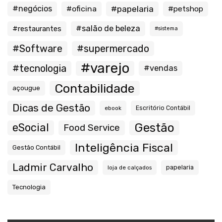
#negócios
#oficina
#papelaria
#petshop
#salão de beleza
#restaurantes
#sistema
#Software
#supermercado
#varejo
#tecnologia
#vendas
Contabilidade
açougue
Dicas de Gestão
ebook
Escritório Contábil
Gestão
eSocial
Food Service
Inteligência Fiscal
Gestão Contábil
Ladmir Carvalho
papelaria
loja de calçados
Tecnologia