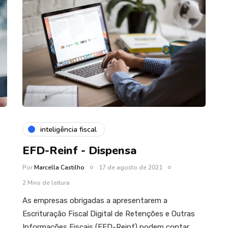
inteligência fiscal
EFD-Reinf - Dispensa
Por
Marcella Castilho
17 de agosto de 2021
2 Mins de leitura
As empresas obrigadas a apresentarem a
Escrituração Fiscal Digital de Retenções e Outras
Informações Fiscais (EFD-Reinf) podem contar