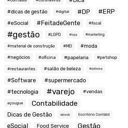
#Dica
#Contador
#coronavírus
#ERP
#DP
#dicas de gestão
#digital
#FeitadeGente
#eSocial
#fiscal
#gestão
#LGPD
#loja
#marketing
#moda
#material de construção
#MEI
#negócios
#oficina
#papelaria
#petshop
#salão de beleza
#restaurantes
#sistema
#Software
#supermercado
#varejo
#tecnologia
#vendas
Contabilidade
açougue
Dicas de Gestão
ebook
Escritório Contábil
Gestão
eSocial
Food Service