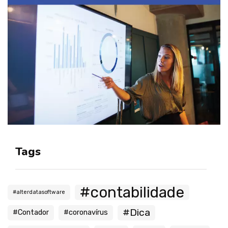
Tags
#contabilidade
#alterdatasoftware
#Dica
#Contador
#coronavírus