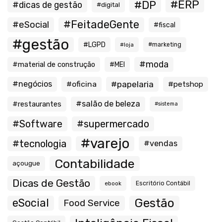
#ERP
#DP
#dicas de gestão
#digital
#FeitadeGente
#eSocial
#fiscal
#gestão
#LGPD
#loja
#marketing
#moda
#material de construção
#MEI
#negócios
#oficina
#papelaria
#petshop
#salão de beleza
#restaurantes
#sistema
#Software
#supermercado
#varejo
#tecnologia
#vendas
Contabilidade
açougue
Dicas de Gestão
ebook
Escritório Contábil
Gestão
eSocial
Food Service