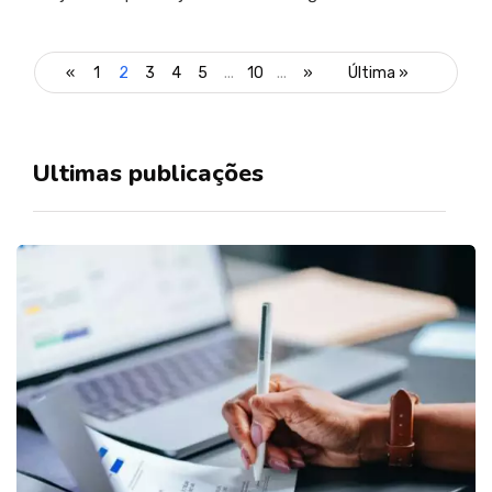
«
1
2
3
4
5
...
10
...
»
Última »
Ultimas publicações