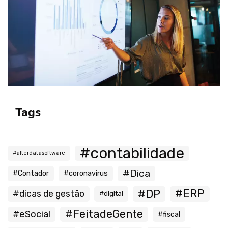
Tags
#contabilidade
#alterdatasoftware
#Dica
#Contador
#coronavírus
#ERP
#DP
#dicas de gestão
#digital
#FeitadeGente
#eSocial
#fiscal