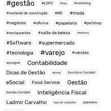
#gestão
#LGPD
#loja
#marketing
#moda
#material de construção
#MEI
#negócios
#oficina
#papelaria
#petshop
#salão de beleza
#restaurantes
#sistema
#Software
#supermercado
#varejo
#tecnologia
#vendas
Contabilidade
açougue
Dicas de Gestão
ebook
Escritório Contábil
Gestão
eSocial
Food Service
Inteligência Fiscal
Gestão Contábil
Ladmir Carvalho
papelaria
loja de calçados