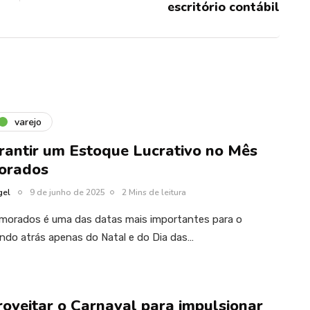
escritório contábil
varejo
antir um Estoque Lucrativo no Mês
orados
gel
9 de junho de 2025
2 Mins de leitura
morados é uma das datas mais importantes para o
ando atrás apenas do Natal e do Dia das…
oveitar o Carnaval para impulsionar