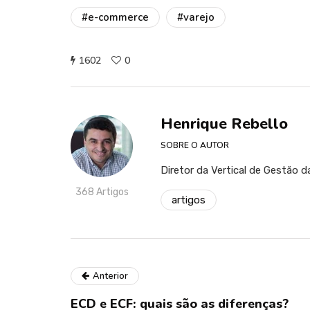
#e-commerce
#varejo
1602
0
Henrique Rebello
SOBRE O AUTOR
Diretor da Vertical de Gestão d
368 Artigos
artigos
Anterior
ECD e ECF: quais são as diferenças?