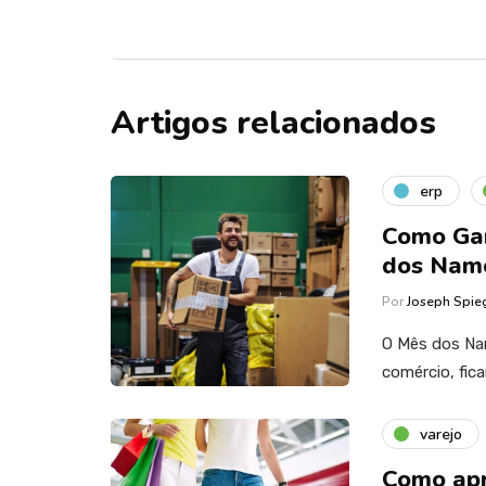
Artigos relacionados
erp
Como Gar
dos Nam
Por
Joseph Spie
O Mês dos Na
comércio, fic
varejo
Como apr