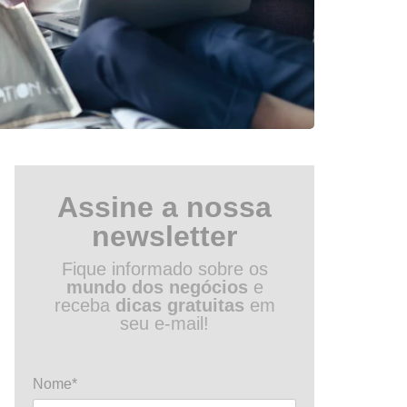
Assine a nossa
newsletter
Fique informado sobre os
mundo dos negócios
e
receba
dicas gratuitas
em
seu e-mail!
Nome*