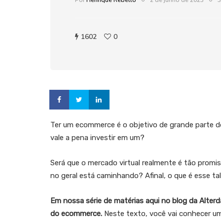
Por
Henrique Rebello
2 de junho de 2023
3
1602
0
Ter um ecommerce é o objetivo de grande parte d
vale a pena investir em um?
Será que o mercado virtual realmente é tão promi
no geral está caminhando? Afinal, o que é esse t
Em nossa série de matérias aqui no blog da Alterd
do ecommerce.
Neste texto, você vai conhecer um