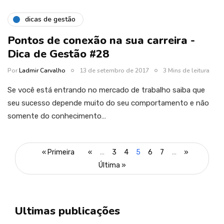
dicas de gestão
Pontos de conexão na sua carreira -
Dica de Gestão #28
Por
Ladmir Carvalho
13 de setembro de 2017
3 Mins de leitura
Se você está entrando no mercado de trabalho saiba que
seu sucesso depende muito do seu comportamento e não
somente do conhecimento…
« Primeira
«
...
3
4
5
6
7
...
»
Última »
Ultimas publicações