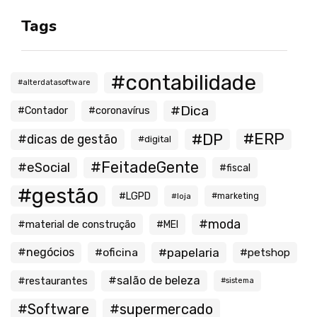
Tags
#contabilidade
#alterdatasoftware
#Dica
#Contador
#coronavírus
#ERP
#DP
#dicas de gestão
#digital
#FeitadeGente
#eSocial
#fiscal
#gestão
#LGPD
#loja
#marketing
#moda
#material de construção
#MEI
#negócios
#oficina
#papelaria
#petshop
#salão de beleza
#restaurantes
#sistema
#Software
#supermercado