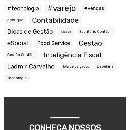
#varejo
#tecnologia
#vendas
Contabilidade
açougue
Dicas de Gestão
ebook
Escritório Contábil
Gestão
eSocial
Food Service
Inteligência Fiscal
Gestão Contábil
Ladmir Carvalho
papelaria
loja de calçados
Tecnologia
CONHEÇA NOSSOS