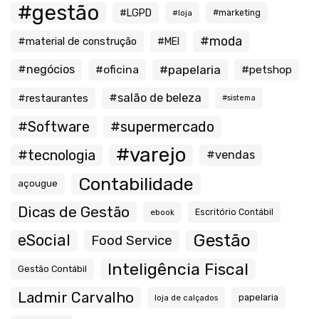
#gestão
#LGPD
#loja
#marketing
#moda
#material de construção
#MEI
#negócios
#oficina
#papelaria
#petshop
#salão de beleza
#restaurantes
#sistema
#Software
#supermercado
#varejo
#tecnologia
#vendas
Contabilidade
açougue
Dicas de Gestão
ebook
Escritório Contábil
Gestão
eSocial
Food Service
Inteligência Fiscal
Gestão Contábil
Ladmir Carvalho
papelaria
loja de calçados