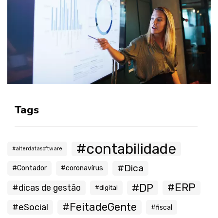
Tags
#contabilidade
#alterdatasoftware
#Dica
#Contador
#coronavírus
#ERP
#DP
#dicas de gestão
#digital
#FeitadeGente
#eSocial
#fiscal