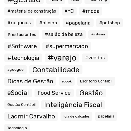
#moda
#material de construção
#MEI
#negócios
#oficina
#papelaria
#petshop
#salão de beleza
#restaurantes
#sistema
#Software
#supermercado
#varejo
#tecnologia
#vendas
Contabilidade
açougue
Dicas de Gestão
ebook
Escritório Contábil
Gestão
eSocial
Food Service
Inteligência Fiscal
Gestão Contábil
Ladmir Carvalho
papelaria
loja de calçados
Tecnologia