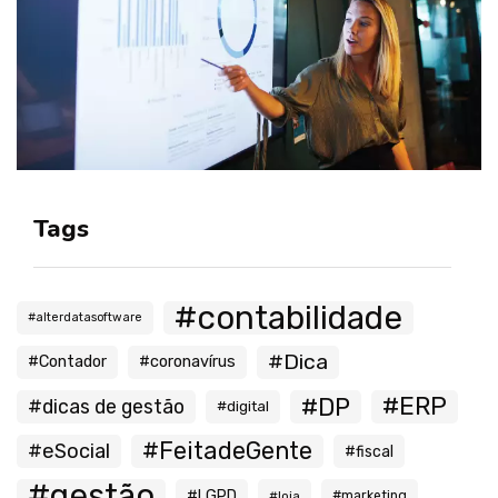
Tags
#contabilidade
#alterdatasoftware
#Dica
#Contador
#coronavírus
#ERP
#DP
#dicas de gestão
#digital
#FeitadeGente
#eSocial
#fiscal
#gestão
#LGPD
#loja
#marketing