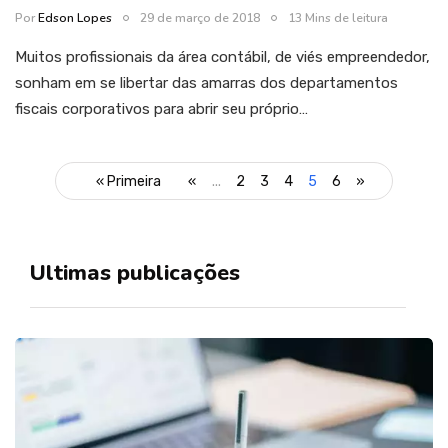
Por
Edson Lopes
29 de março de 2018
13 Mins de leitura
Muitos profissionais da área contábil, de viés empreendedor,
sonham em se libertar das amarras dos departamentos
fiscais corporativos para abrir seu próprio…
« Primeira
«
...
2
3
4
5
6
»
Ultimas publicações