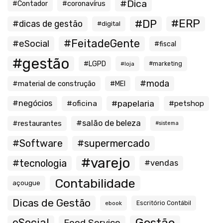
#Dica
#Contador
#coronavírus
#ERP
#DP
#dicas de gestão
#digital
#FeitadeGente
#eSocial
#fiscal
#gestão
#LGPD
#loja
#marketing
#moda
#material de construção
#MEI
#negócios
#oficina
#papelaria
#petshop
#salão de beleza
#restaurantes
#sistema
#Software
#supermercado
#varejo
#tecnologia
#vendas
Contabilidade
açougue
Dicas de Gestão
ebook
Escritório Contábil
Gestão
eSocial