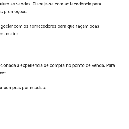
mulam as vendas. Planeje-se com antecedência para
is promoções.
egociar com os fornecedores para que façam boas
onsumidor.
lacionada à experiência de compra no ponto de venda. Para
cas:
er compras por impulso;