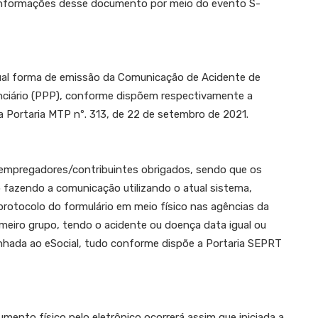
 informações desse documento por meio do evento S-
tual forma de emissão da Comunicação de Acidente de
denciário (PPP), conforme dispõem respectivamente a
 a Portaria MTP nº. 313, de 22 de setembro de 2021.
s empregadores/contribuintes obrigados, sendo que os
 fazendo a comunicação utilizando o atual sistema,
otocolo do formulário em meio físico nas agências da
imeiro grupo, tendo o acidente ou doença data igual ou
inhada ao eSocial, tudo conforme dispõe a Portaria SEPRT
mento físico pelo eletrônico ocorrerá assim que iniciada a