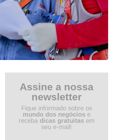
Assine a nossa
newsletter
Fique informado sobre os
mundo dos negócios
e
receba
dicas gratuitas
em
seu e-mail!