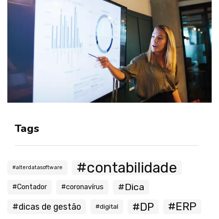
Tags
#contabilidade
#alterdatasoftware
#Dica
#Contador
#coronavírus
#ERP
#DP
#dicas de gestão
#digital