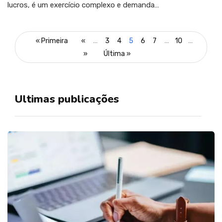
lucros, é um exercício complexo e demanda…
« Primeira
«
...
3
4
5
6
7
...
10
...
»
Última »
Ultimas publicações