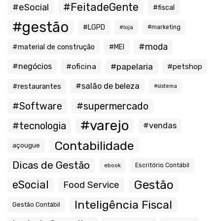
#FeitadeGente
#eSocial
#fiscal
#gestão
#LGPD
#loja
#marketing
#moda
#material de construção
#MEI
#negócios
#oficina
#papelaria
#petshop
#salão de beleza
#restaurantes
#sistema
#Software
#supermercado
#varejo
#tecnologia
#vendas
Contabilidade
açougue
Dicas de Gestão
ebook
Escritório Contábil
Gestão
eSocial
Food Service
Inteligência Fiscal
Gestão Contábil