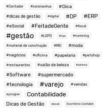
#Dica
#Contador
#coronavírus
#ERP
#DP
#dicas de gestão
#digital
#FeitadeGente
#eSocial
#fiscal
#gestão
#LGPD
#loja
#marketing
#moda
#material de construção
#MEI
#negócios
#oficina
#papelaria
#petshop
#salão de beleza
#restaurantes
#sistema
#Software
#supermercado
#varejo
#tecnologia
#vendas
Contabilidade
açougue
Dicas de Gestão
ebook
Escritório Contábil