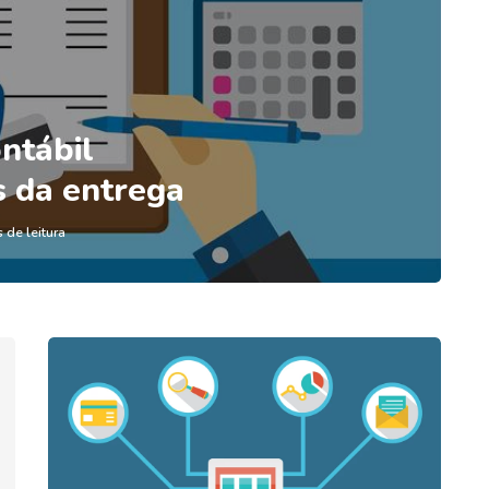
ntábil
s da entrega
 de leitura