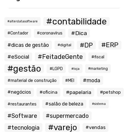
#contabilidade
#alterdatasoftware
#Dica
#Contador
#coronavírus
#ERP
#DP
#dicas de gestão
#digital
#FeitadeGente
#eSocial
#fiscal
#gestão
#LGPD
#loja
#marketing
#moda
#material de construção
#MEI
#negócios
#oficina
#papelaria
#petshop
#salão de beleza
#restaurantes
#sistema
#Software
#supermercado
#varejo
#tecnologia
#vendas