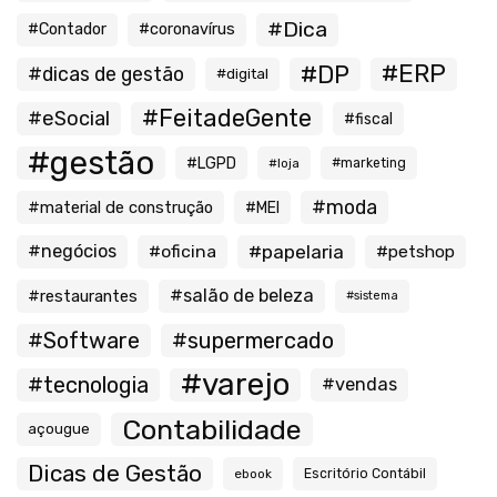
#Dica
#Contador
#coronavírus
#ERP
#DP
#dicas de gestão
#digital
#FeitadeGente
#eSocial
#fiscal
#gestão
#LGPD
#loja
#marketing
#moda
#material de construção
#MEI
#negócios
#oficina
#papelaria
#petshop
#salão de beleza
#restaurantes
#sistema
#Software
#supermercado
#varejo
#tecnologia
#vendas
Contabilidade
açougue
Dicas de Gestão
ebook
Escritório Contábil