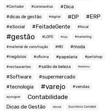
#Dica
#Contador
#coronavírus
#ERP
#DP
#dicas de gestão
#digital
#FeitadeGente
#eSocial
#fiscal
#gestão
#LGPD
#loja
#marketing
#moda
#material de construção
#MEI
#negócios
#oficina
#papelaria
#petshop
#salão de beleza
#restaurantes
#sistema
#Software
#supermercado
#varejo
#tecnologia
#vendas
Contabilidade
açougue
Dicas de Gestão
ebook
Escritório Contábil