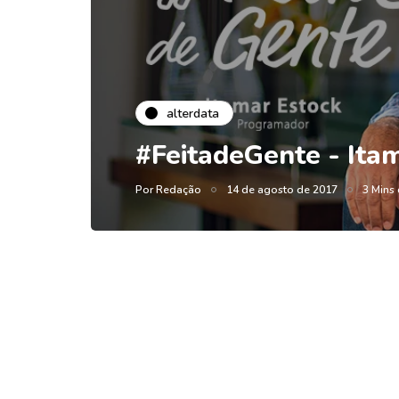
alterdata
#FeitadeGente - Ita
Por
Redação
14 de agosto de 2017
3 Mins 