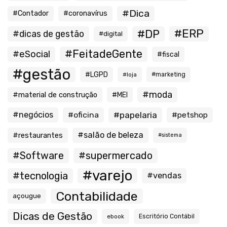
#Dica
#Contador
#coronavírus
#ERP
#DP
#dicas de gestão
#digital
#FeitadeGente
#eSocial
#fiscal
#gestão
#LGPD
#loja
#marketing
#moda
#material de construção
#MEI
#negócios
#oficina
#papelaria
#petshop
#salão de beleza
#restaurantes
#sistema
#Software
#supermercado
#varejo
#tecnologia
#vendas
Contabilidade
açougue
Dicas de Gestão
ebook
Escritório Contábil