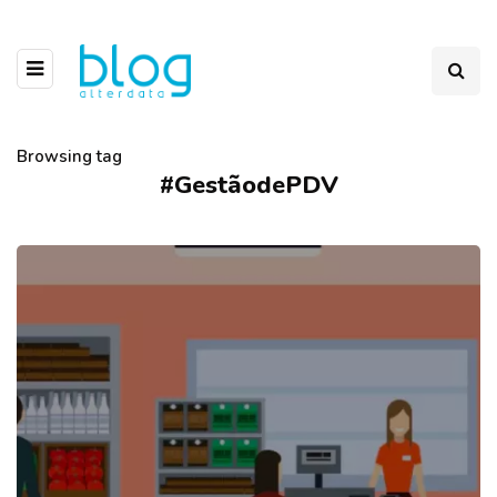
Browsing tag
#GestãodePDV