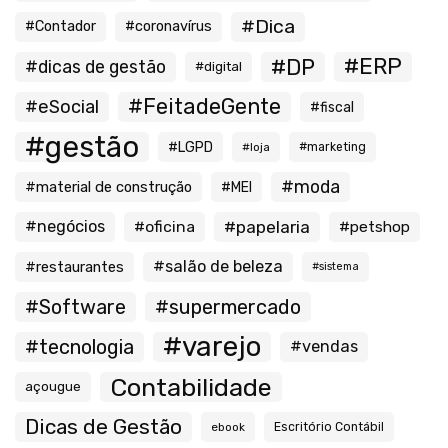
#Dica
#Contador
#coronavírus
#ERP
#DP
#dicas de gestão
#digital
#FeitadeGente
#eSocial
#fiscal
#gestão
#LGPD
#loja
#marketing
#moda
#material de construção
#MEI
#negócios
#oficina
#papelaria
#petshop
#salão de beleza
#restaurantes
#sistema
#Software
#supermercado
#varejo
#tecnologia
#vendas
Contabilidade
açougue
Dicas de Gestão
ebook
Escritório Contábil