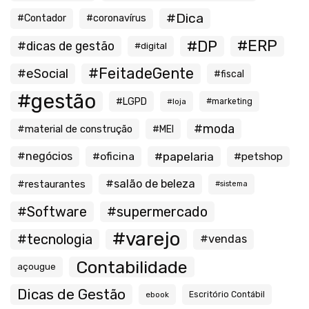
#Dica
#Contador
#coronavírus
#ERP
#DP
#dicas de gestão
#digital
#FeitadeGente
#eSocial
#fiscal
#gestão
#LGPD
#loja
#marketing
#moda
#material de construção
#MEI
#negócios
#oficina
#papelaria
#petshop
#salão de beleza
#restaurantes
#sistema
#Software
#supermercado
#varejo
#tecnologia
#vendas
Contabilidade
açougue
Dicas de Gestão
ebook
Escritório Contábil