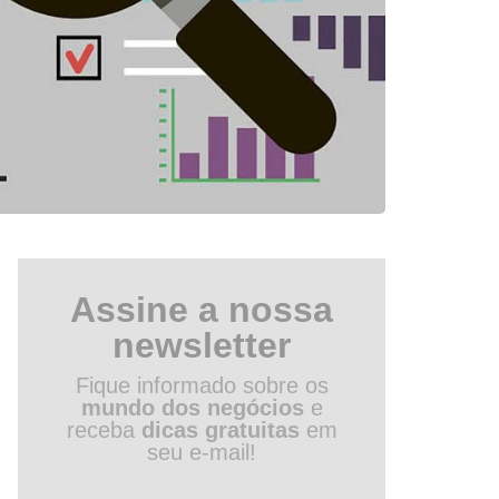
Assine a nossa
newsletter
Fique informado sobre os
mundo dos negócios
e
receba
dicas gratuitas
em
seu e-mail!