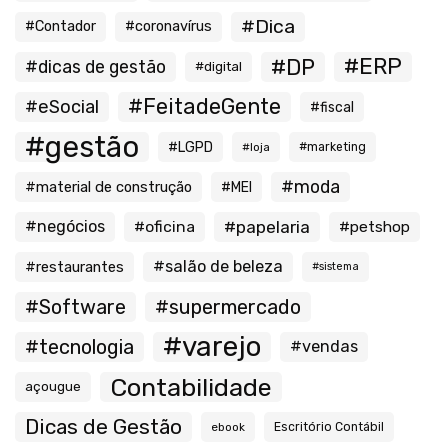
#Dica
#Contador
#coronavírus
#ERP
#DP
#dicas de gestão
#digital
#FeitadeGente
#eSocial
#fiscal
#gestão
#LGPD
#loja
#marketing
#moda
#material de construção
#MEI
#negócios
#oficina
#papelaria
#petshop
#salão de beleza
#restaurantes
#sistema
#Software
#supermercado
#varejo
#tecnologia
#vendas
Contabilidade
açougue
Dicas de Gestão
ebook
Escritório Contábil