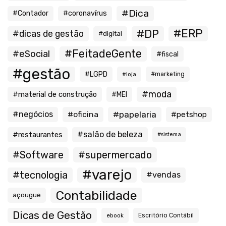
#Dica
#Contador
#coronavírus
#ERP
#DP
#dicas de gestão
#digital
#FeitadeGente
#eSocial
#fiscal
#gestão
#LGPD
#loja
#marketing
#moda
#material de construção
#MEI
#negócios
#oficina
#papelaria
#petshop
#salão de beleza
#restaurantes
#sistema
#Software
#supermercado
#varejo
#tecnologia
#vendas
Contabilidade
açougue
Dicas de Gestão
ebook
Escritório Contábil