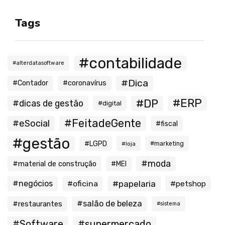
Tags
#contabilidade
#alterdatasoftware
#Dica
#Contador
#coronavírus
#ERP
#DP
#dicas de gestão
#digital
#FeitadeGente
#eSocial
#fiscal
#gestão
#LGPD
#loja
#marketing
#moda
#material de construção
#MEI
#negócios
#oficina
#papelaria
#petshop
#salão de beleza
#restaurantes
#sistema
#Software
#supermercado