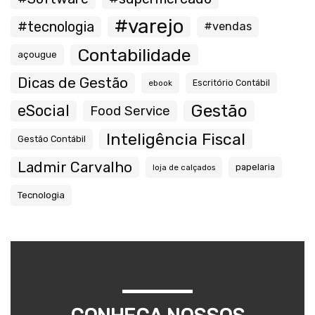
#varejo
#tecnologia
#vendas
Contabilidade
açougue
Dicas de Gestão
ebook
Escritório Contábil
Gestão
eSocial
Food Service
Inteligência Fiscal
Gestão Contábil
Ladmir Carvalho
papelaria
loja de calçados
Tecnologia