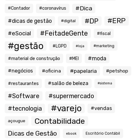
#Dica
#Contador
#coronavírus
#ERP
#DP
#dicas de gestão
#digital
#FeitadeGente
#eSocial
#fiscal
#gestão
#LGPD
#loja
#marketing
#moda
#material de construção
#MEI
#negócios
#oficina
#papelaria
#petshop
#salão de beleza
#restaurantes
#sistema
#Software
#supermercado
#varejo
#tecnologia
#vendas
Contabilidade
açougue
Dicas de Gestão
ebook
Escritório Contábil