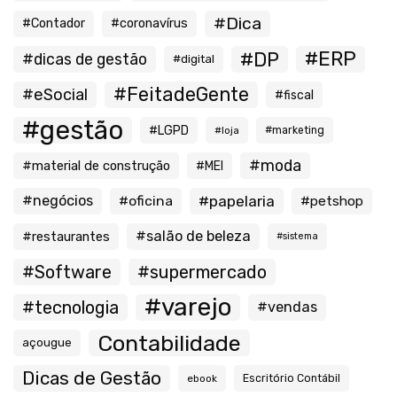
#Dica
#Contador
#coronavírus
#ERP
#DP
#dicas de gestão
#digital
#FeitadeGente
#eSocial
#fiscal
#gestão
#LGPD
#loja
#marketing
#moda
#material de construção
#MEI
#negócios
#oficina
#papelaria
#petshop
#salão de beleza
#restaurantes
#sistema
#Software
#supermercado
#varejo
#tecnologia
#vendas
Contabilidade
açougue
Dicas de Gestão
ebook
Escritório Contábil