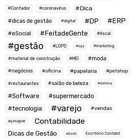
#Dica
#Contador
#coronavírus
#ERP
#DP
#dicas de gestão
#digital
#FeitadeGente
#eSocial
#fiscal
#gestão
#LGPD
#loja
#marketing
#moda
#material de construção
#MEI
#negócios
#oficina
#papelaria
#petshop
#salão de beleza
#restaurantes
#sistema
#Software
#supermercado
#varejo
#tecnologia
#vendas
Contabilidade
açougue
Dicas de Gestão
ebook
Escritório Contábil