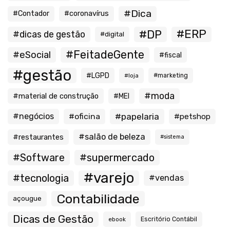
#Dica
#Contador
#coronavírus
#ERP
#DP
#dicas de gestão
#digital
#FeitadeGente
#eSocial
#fiscal
#gestão
#LGPD
#loja
#marketing
#moda
#material de construção
#MEI
#negócios
#oficina
#papelaria
#petshop
#salão de beleza
#restaurantes
#sistema
#Software
#supermercado
#varejo
#tecnologia
#vendas
Contabilidade
açougue
Dicas de Gestão
ebook
Escritório Contábil