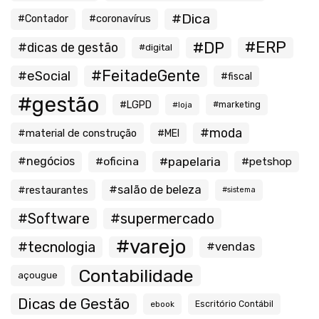
#Dica
#Contador
#coronavírus
#ERP
#DP
#dicas de gestão
#digital
#FeitadeGente
#eSocial
#fiscal
#gestão
#LGPD
#loja
#marketing
#moda
#material de construção
#MEI
#negócios
#oficina
#papelaria
#petshop
#salão de beleza
#restaurantes
#sistema
#Software
#supermercado
#varejo
#tecnologia
#vendas
Contabilidade
açougue
Dicas de Gestão
ebook
Escritório Contábil