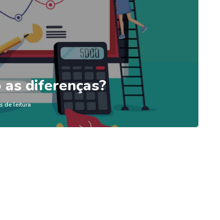
 as diferenças?
s de leitura