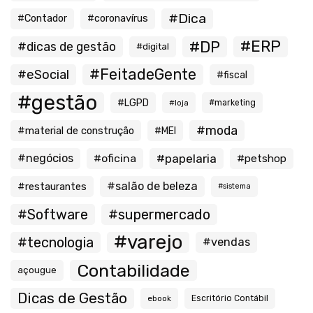
#Dica
#Contador
#coronavírus
#ERP
#DP
#dicas de gestão
#digital
#FeitadeGente
#eSocial
#fiscal
#gestão
#LGPD
#loja
#marketing
#moda
#material de construção
#MEI
#negócios
#oficina
#papelaria
#petshop
#salão de beleza
#restaurantes
#sistema
#Software
#supermercado
#varejo
#tecnologia
#vendas
Contabilidade
açougue
Dicas de Gestão
ebook
Escritório Contábil