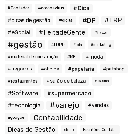
#Dica
#Contador
#coronavírus
#ERP
#DP
#dicas de gestão
#digital
#FeitadeGente
#eSocial
#fiscal
#gestão
#LGPD
#loja
#marketing
#moda
#material de construção
#MEI
#negócios
#oficina
#papelaria
#petshop
#salão de beleza
#restaurantes
#sistema
#Software
#supermercado
#varejo
#tecnologia
#vendas
Contabilidade
açougue
Dicas de Gestão
ebook
Escritório Contábil