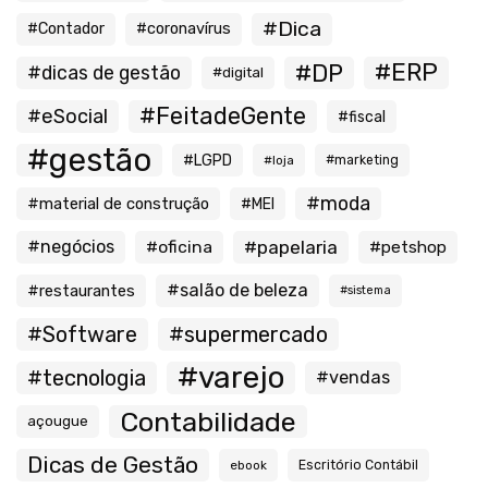
#Dica
#Contador
#coronavírus
#ERP
#DP
#dicas de gestão
#digital
#FeitadeGente
#eSocial
#fiscal
#gestão
#LGPD
#loja
#marketing
#moda
#material de construção
#MEI
#negócios
#oficina
#papelaria
#petshop
#salão de beleza
#restaurantes
#sistema
#Software
#supermercado
#varejo
#tecnologia
#vendas
Contabilidade
açougue
Dicas de Gestão
ebook
Escritório Contábil