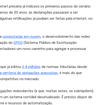
rnet precária já indicava os primeiros passos do cenário
 menos de 20 anos: as declarações passaram a ser
lgumas retificações já podiam ser feitas pela internet, no
da
computação em nuvem
, o desenvolvimento das redes
zação do
SPED
(Sistema Público de Escrituração
contadores um novo caminho para agregar e processar
 que já editou
5,4 milhões
de normas tributárias desde
a centena de obrigações acessórias
, é mais do que
 competitivo no mercado.
brigações redundantes (e que, muitas vezes, se sobrepõem),
m um sistema contábil desatualizado. É preciso dispor de
e e recursos de automatização.