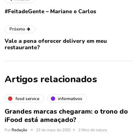
#FeitadeGente – Mariane e Carlos
Próximo
Vale a pena oferecer delivery em meu
restaurante?
Artigos relacionados
food service
informativos
Grandes marcas chegaram: o trono do
iFood está ameaçado?
Por
Redação
23 de maio de 2025
2 Mins de leitura