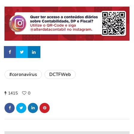
#coronavírus
DCTFWeb
1415
0