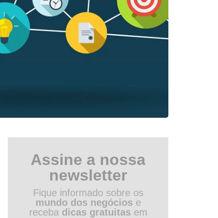
Assine a nossa
newsletter
Fique informado sobre os
mundo dos negócios
e
receba
dicas gratuitas
em