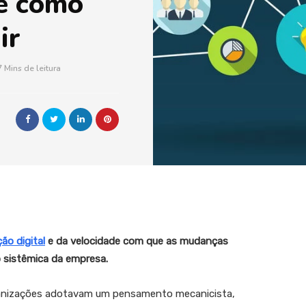
e como
ir
7 Mins de leitura
ão digital
e da velocidade com que as mudanças
 sistêmica da empresa.
ganizações adotavam um pensamento mecanicista,