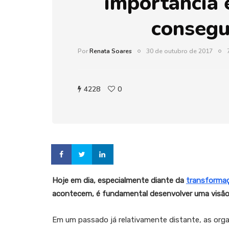
importância 
consegu
Por
Renata Soares
30 de outubro de 2017
4228
0
Hoje em dia, especialmente diante da
transformaç
acontecem, é fundamental desenvolver uma visão
Em um passado já relativamente distante, as or