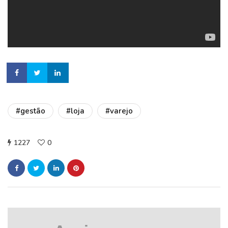
#gestão
#loja
#varejo
1227
0