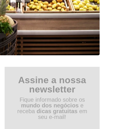
Assine a nossa
newsletter
Fique informado sobre os
mundo dos negócios
e
receba
dicas gratuitas
em
seu e-mail!