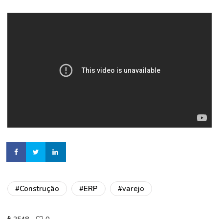
#Construção
#ERP
#varejo