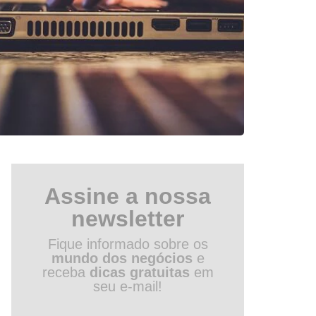
Assine a nossa
newsletter
Fique informado sobre os
mundo dos negócios
e
receba
dicas gratuitas
em
seu e-mail!