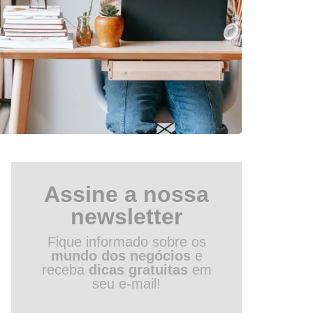
Assine a nossa
newsletter
Fique informado sobre os
mundo dos negócios
e
receba
dicas gratuitas
em
seu e-mail!